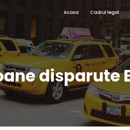
Acasa
Cadrul legal
oane disparute B