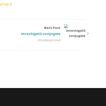
ctati
!
Next Post
Investigatii conjugale
Uncategorized